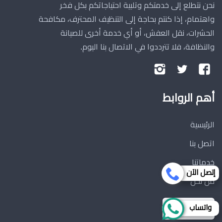
نحن نتطلع إلى خدمتكم وتلبية احتياجاتكم بكل فخر
واهتمام، إذا كنتم بحاجة إلى التنظيف المحترف، مكافحة
الحشرات، نقل العفش، أو أي خدمة أخرى للصيانة
والنظافة، فلا تترددوا في الاتصال بنا اليوم.
تابعنا
تابعنا
تابعنا
على
على
على
أهم الروابط
فيسبوك
تويتر
إنستجرام
الرئيسية
اتصل بنا
خدماتنا
إتصل الآن
من نحن
واتساب
تواصل معنا