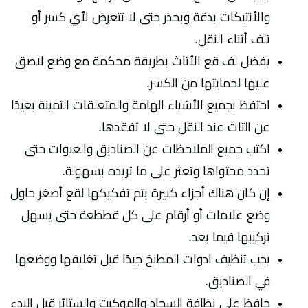
والأنتيكات بدقة وبحذر حتى لا تتعرض لأي كسر أو
تلف أثناء النقل.
يفضل لف قع الأثاث بطريقة محكمة مع وضع لاصق
عليها لحمايتها من الكسر.
احتفظ بجميع الأشياء الهامة والمتعلقات الثمينة بعيدًا
عن الثاث عند النقل حتى لا تفقدها.
اكتب جميع الملاحظات عن الصناديق والعبوات حتى
تحدد محتواها وتعثر على ما تريده بسهولة.
إن كان هناك أجزاء كبيرة يتم تفكيكها لقع أصغر حاول
وضع علامات أو أرقام على كل قططعة حتى يسهل
تركيبها فيما بعد.
يجب تنظيف ادوات المطبخ جيدًا قبل تغليفها ووضعها
في الصناديق.
حافظ على نظافة السجاد والموكيت والستائر قبل البدء